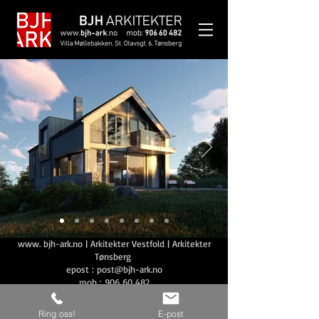
www. bjh-ark.no | Arkitekter Vestfold | Arkitekter
Tønsberg
epost :
post@bjh-ark.no
mob :
906 60 482
Ring oss!
E-post