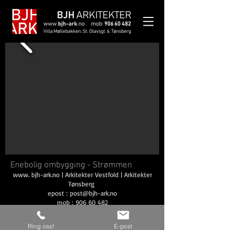
Enebolig ombygging - Strømmen
www. bjh-ark.no | Arkitekter Vestfold | Arkitekter
Tønsberg
epost :
post@bjh-ark.no
mob :
906 60 482
Ring oss!
E-post