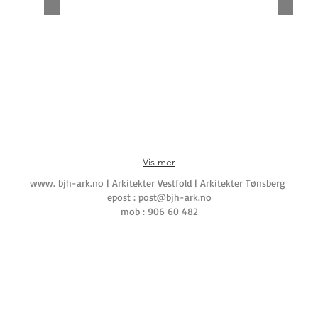
Enebolig - Narvik
Boligbl
Vis mer
www. bjh-ark.no | Arkitekter Vestfold | Arkitekter Tønsberg
epost :
post@bjh-ark.no
mob : 906 60 482