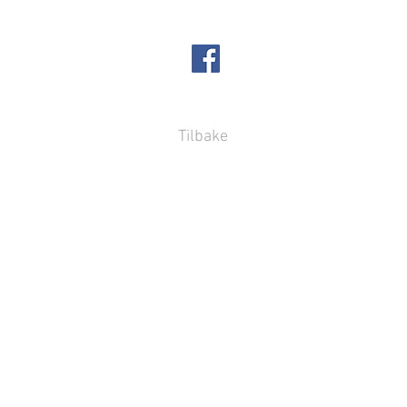
Tradisjonelle
Kontakt
Tilbake
bolig - Tjøme
ig ombygging - Nøtterøy