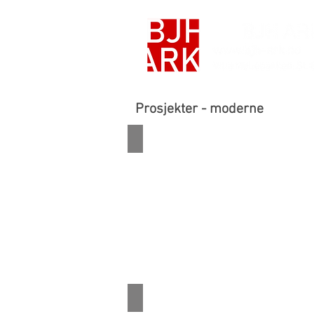
Prosjekter - moderne
Enebolig ombygging - Strømmmen
Enebolig ombygging - Nøtterøy