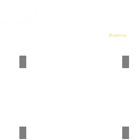
Om oss
Moderne
Enebolig - Holmestrand
Fritids
Fritidsbolig ombygging - Nøtterøy
Enebol