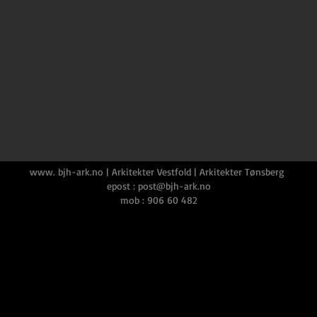
www. bjh-ark.no | Arkitekter Vestfold | Arkitekter Tønsberg
epost :
post@bjh-ark.no
mob : 906 60 482